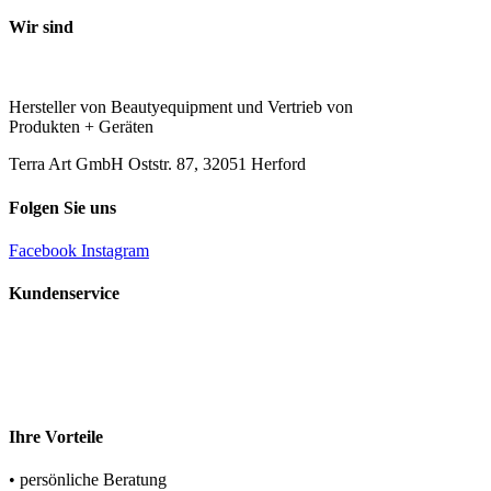
Wir sind
Hersteller von Beautyequipment und Vertrieb von
Produkten + Geräten
Terra Art GmbH Oststr. 87, 32051 Herford
Folgen Sie uns
Facebook
Instagram
Kundenservice
Rufen Sie uns an
+49 (0) 5221 – 69498-0
Schreiben Sie uns
team@terraart.de
Ihre Vorteile
• persönliche Beratung