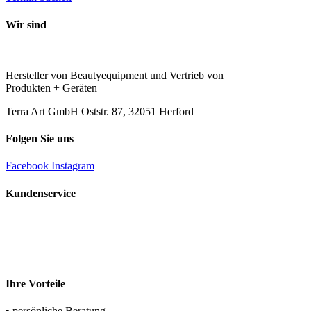
Wir sind
Hersteller von Beautyequipment und Vertrieb von
Produkten + Geräten
Terra Art GmbH Oststr. 87, 32051 Herford
Folgen Sie uns
Facebook
Instagram
Kundenservice
Rufen Sie uns an
+49 (0) 5221 – 69498-0
Schreiben Sie uns
team@terraart.de
Ihre Vorteile
• persönliche Beratung