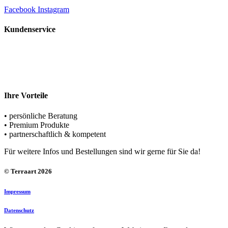
Facebook
Instagram
Kundenservice
Rufen Sie uns an
+49 (0) 5221 – 69498-0
Schreiben Sie uns
team@terraart.de
Ihre Vorteile
• persönliche Beratung
• Premium Produkte
• partnerschaftlich & kompetent
Für weitere Infos und Bestellungen sind wir gerne für Sie da!
© Terraart 2026
Impressum
Datenschutz