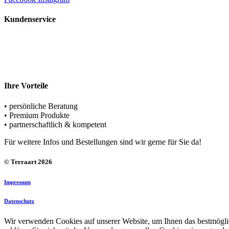
Kundenservice
Rufen Sie uns an
+49 (0) 5221 – 69498-0
Schreiben Sie uns
team@terraart.de
Ihre Vorteile
• persönliche Beratung
• Premium Produkte
• partnerschaftlich & kompetent
Für weitere Infos und Bestellungen sind wir gerne für Sie da!
© Terraart 2026
Impressum
Datenschutz
Wir verwenden Cookies auf unserer Website, um Ihnen das bestmöglic