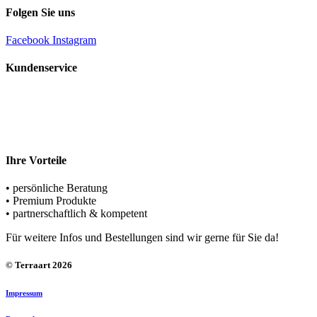
Folgen Sie uns
Facebook
Instagram
Kundenservice
Rufen Sie uns an
+49 (0) 5221 – 69498-0
Schreiben Sie uns
team@terraart.de
Ihre Vorteile
• persönliche Beratung
• Premium Produkte
• partnerschaftlich & kompetent
Für weitere Infos und Bestellungen sind wir gerne für Sie da!
© Terraart 2026
Impressum